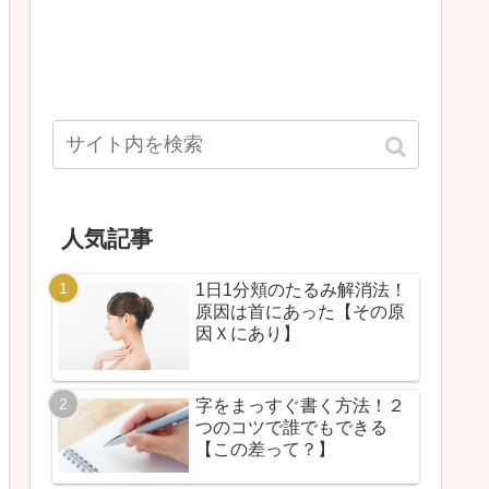
人気記事
1日1分頬のたるみ解消法！
原因は首にあった【その原
因Ｘにあり】
字をまっすぐ書く方法！２
つのコツで誰でもできる
【この差って？】