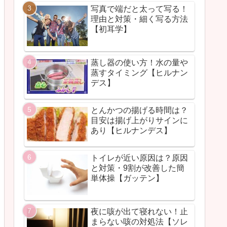
写真で端だと太って写る！
理由と対策・細く写る方法
【初耳学】
蒸し器の使い方！水の量や
蒸すタイミング【ヒルナン
デス】
とんかつの揚げる時間は？
目安は揚げ上がりサインに
あり【ヒルナンデス】
トイレが近い原因は？原因
と対策・9割が改善した簡
単体操【ガッテン】
夜に咳が出て寝れない！止
まらない咳の対処法【ソレ